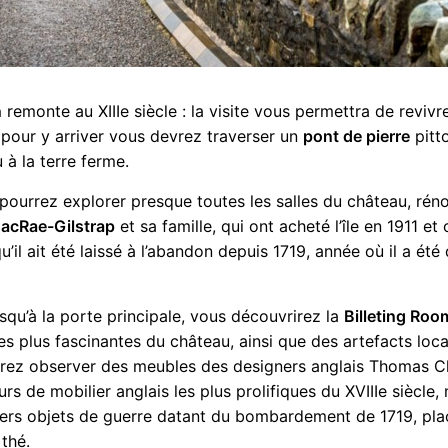
n
remonte au XIIIe siècle : la visite vous permettra de revivr
r pour y arriver vous devrez traverser un
pont de pierre
pitto
 à la terre ferme.
s pourrez explorer presque toutes les salles du château, rén
MacRae-Gilstrap
et sa famille, qui ont acheté l’île en 1911 et
’il ait été laissé à l’abandon depuis 1719, année où il a été 
qu’à la porte principale, vous découvrirez la
Billeting Roo
les plus fascinantes du château, ainsi que des artefacts loca
rrez observer des meubles des designers anglais Thomas 
rs de mobilier anglais les plus prolifiques du XVIIIe siècle,
ivers objets de guerre datant du bombardement de 1719, pla
 thé.