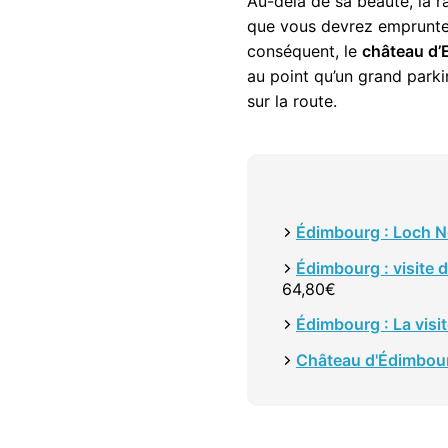
Au-delà de sa beauté, la r
que vous devrez emprunter
conséquent, le
château d’
au point qu’un grand parki
sur la route.
Édimbourg : Loch N
Édimbourg : visite 
64,80€
Édimbourg : La visi
Château d'Édimbourg 