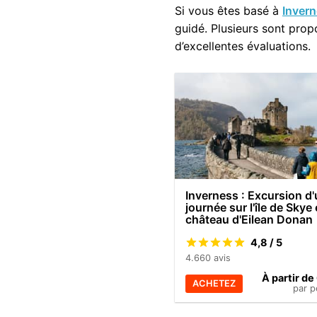
Si vous êtes basé à
Inver
guidé. Plusieurs sont pro
d’excellentes évaluations.
Inverness : Excursion d
journée sur l'île de Skye 
château d'Eilean Donan
4,8 / 5
4.660 avis
À partir d
ACHETEZ
par 