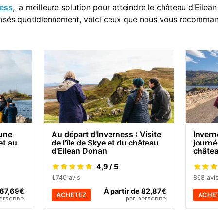
ness
, la meilleure solution pour atteindre le château d’Eilea
posés quotidiennement, voici ceux que nous vous recomma
'une
Au départ d'Inverness : Visite
Invern
et au
de l'île de Skye et du château
journée
d'Eilean Donan
châtea
4,9 / 5
1.740 avis
868 avi
e 67,69€
À partir de 82,87€
ACHETEZ
ACHE
personne
par personne