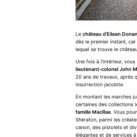
Le
château d’Eilean Dona
dès le premier instant, ca
lequel se trouve le château
Une fois à l’intérieur, vou
lieutenant-colonel John 
20 ans de travaux, après qu
insurrection jacobite.
En montant les marches jus
certaines des collections 
famille MacRae
. Vous pou
Sheraton, parmi les créateu
canon, des pistolets et d
élégantes et de services à