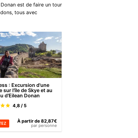
n Donan est de faire un tour
ndons, tous avec
ess : Excursion d'une
 sur l'île de Skye et au
u d'Eilean Donan
4,8 / 5
s
À partir de 82,87€
TEZ
par personne