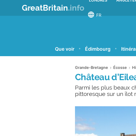
LONDRES
ANGLETE
GreatBritain
.info
language
FR
Que voir
Édimbourg
Itinéra
Grande-Bretagne
Écosse
H
Château d’Eil
Parmi les plus beaux ch
pittoresque sur un îlot 