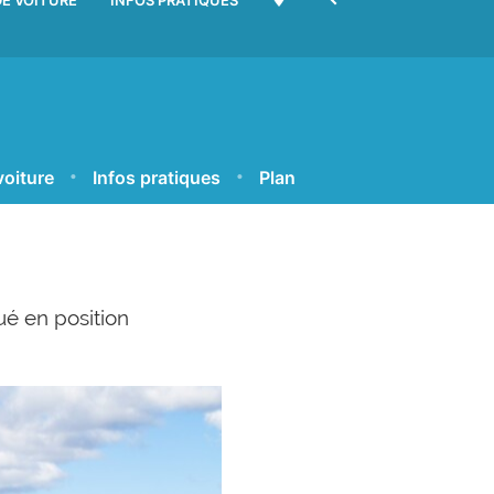
E VOITURE
INFOS PRATIQUES
voiture
Infos pratiques
Plan
ué en position