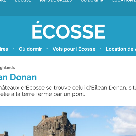
RRE
ÉCOSSE
PAYS DE GALLES
OÙ DORMIR
LOCATION D
ÉCOSSE
ires
Où dormir
Vols pour l’Écosse
Location de 
ighlands
ean Donan
âteaux d'Écosse se trouve celui d'Eilean Donan, sit
relié à la terre ferme par un pont.