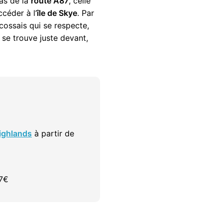
pas de la
route A87
, celle
céder à l’
île de Skye
. Par
cossais qui se respecte,
 se trouve juste devant,
Highlands
à partir de
87€