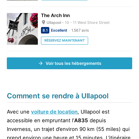
The Arch Inn
Ullapool -
10 - 11 West Shore Street
8.1
Excellent
1.567 avis
RÉSERVEZ MAINTENANT
Voir tous les hébergements
Comment se rendre à Ullapool
Avec une
voiture de location
, Ullapool est
accessible en empruntant l’
A835
depuis
Inverness, un trajet d’environ 90 km (55 miles) qui
prend environ une heure et 15 minutes. L’itinéraire