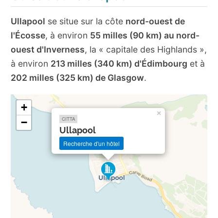
Ullapool
se situe sur la côte
nord-ouest de
l'Écosse
, à environ
55 milles (90 km) au nord-
ouest d'Inverness
, la « capitale des Highlands »,
à environ
213 milles (340 km) d'Édimbourg
et à
202 milles (325 km) de Glasgow
.
+
×
CITTA
−
Ullapool
Recherche d'un hôtel