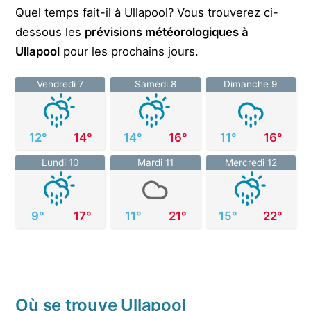
Quel temps fait-il à Ullapool? Vous trouverez ci-
dessous les
prévisions météorologiques à
Ullapool
pour les prochains jours.
Vendredi 7
Samedi 8
Dimanche 9
12°
14°
14°
16°
11°
16°
Lundi 10
Mardi 11
Mercredi 12
9°
17°
11°
21°
15°
22°
Où se trouve Ullapool