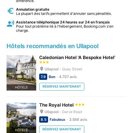
différence.
Annulation gratuite
La plupart des tarifs permettent d'annuler sans pénalités.
Assistance téléphonique 24 heures sur 24 en français
Pour tout problème lié à l'hébergement, Booking.com s'en
charge.
Hôtels recommandés en Ullapool
Caledonian Hotel 'A Bespoke Hotel’
Ullapool -
Quay Street
7.9
Bon
4.707 avis
RÉSERVEZ MAINTENANT
HÔTELS
The Royal Hotel
Ullapool -
Garve Road
8.5
Fabuleux
3.566 avis
RÉSERVEZ MAINTENANT
HÔTELS